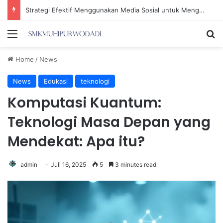
Strategi Efektif Menggunakan Media Sosial untuk Menghemat Waktu Berharga Anda
Menu
Se
Home
/
News
News
Edukasi
teknologi
Komputasi Kuantum:
Teknologi Masa Depan yang
Mendekat: Apa itu?
admin
Juli 16, 2025
5
3 minutes read