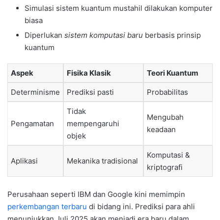
Simulasi sistem kuantum mustahil dilakukan komputer
biasa
Diperlukan
sistem komputasi baru
berbasis prinsip
kuantum
Aspek
Fisika Klasik
Teori Kuantum
Determinisme
Prediksi pasti
Probabilitas
Tidak
Mengubah
Pengamatan
mempengaruhi
keadaan
objek
Komputasi &
Aplikasi
Mekanika tradisional
kriptografi
Perusahaan seperti IBM dan Google kini memimpin
perkembangan terbaru
di bidang ini. Prediksi para ahli
menunjukkan Juli 2025 akan menjadi era baru dalam