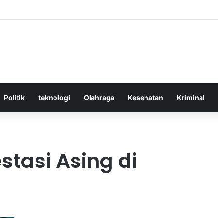
ktif Menggunakan Media Sosial untuk Menghemat Waktu Berharga Anda
Politik
teknologi
Olahraga
Kesehatan
Kriminal
stasi Asing di