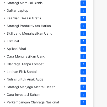
Strategi Memulai Bisnis
1
Daftar Laptop
1
Keahlian Desain Grafis
1
Strategi Produktivitas Harian
1
Skill yang Menghasilkan Uang
1
Kriminal
1
Aplikasi Viral
1
Cara Menghasilkan Uang
1
Olahraga Tanpa Lompat
1
Latihan Fisik Santai
1
Nutrisi untuk Anak Autis
1
Strategi Menjaga Mental Health
1
Cara Investasi Saham
1
Perkembangan Olahraga Nasional
1