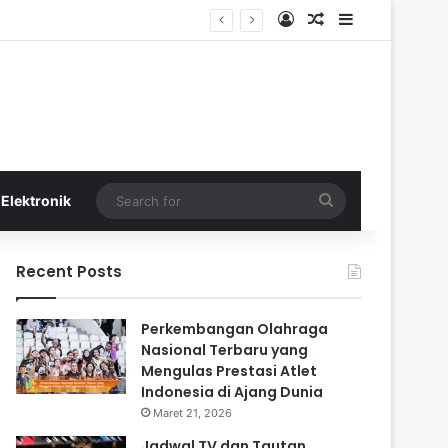
Log In
Random Article
Sidebar
Search
Elektronik
for
Recent Posts
Perkembangan Olahraga
Nasional Terbaru yang
Mengulas Prestasi Atlet
Indonesia di Ajang Dunia
Maret 21, 2026
Jadwal TV dan Tautan