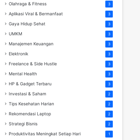
Olahraga & Fitness
3
Aplikasi Viral & Bermanfaat
3
Gaya Hidup Sehat
3
UMKM
3
Manajemen Keuangan
3
Elektronik
3
Freelance & Side Hustle
3
Mental Health
3
HP & Gadget Terbaru
3
Investasi & Saham
2
Tips Kesehatan Harian
2
Rekomendasi Laptop
2
Strategi Bisnis
2
Produktivitas Meningkat Setiap Hari
1