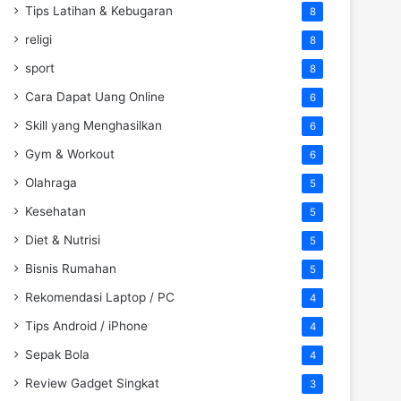
Tips Latihan & Kebugaran
8
religi
8
sport
8
Cara Dapat Uang Online
6
Skill yang Menghasilkan
6
Gym & Workout
6
Olahraga
5
Kesehatan
5
Diet & Nutrisi
5
Bisnis Rumahan
5
Rekomendasi Laptop / PC
4
Tips Android / iPhone
4
Sepak Bola
4
Review Gadget Singkat
3