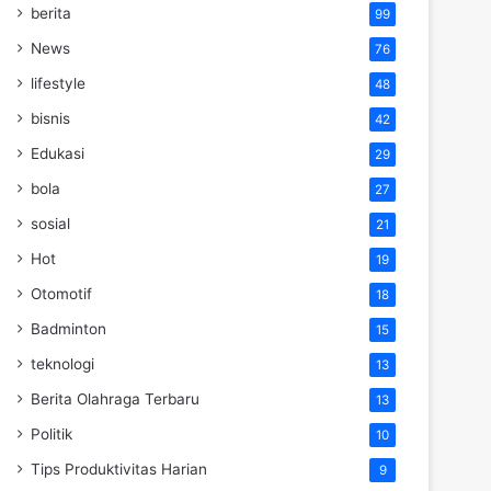
berita
99
News
76
lifestyle
48
bisnis
42
Edukasi
29
bola
27
sosial
21
Hot
19
Otomotif
18
Badminton
15
teknologi
13
Berita Olahraga Terbaru
13
Politik
10
Tips Produktivitas Harian
9