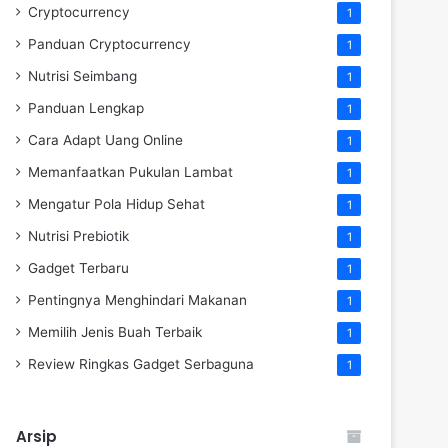
Cryptocurrency
1
Panduan Cryptocurrency
1
Nutrisi Seimbang
1
Panduan Lengkap
1
Cara Adapt Uang Online
1
Memanfaatkan Pukulan Lambat
1
Mengatur Pola Hidup Sehat
1
Nutrisi Prebiotik
1
Gadget Terbaru
1
Pentingnya Menghindari Makanan
1
Memilih Jenis Buah Terbaik
1
Review Ringkas Gadget Serbaguna
1
Arsip