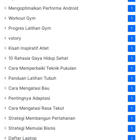
Mengoptimalkan Performa Android
1
Workout Gym
1
Progres Latihan Gym
1
vstory
1
Kisah Inspiratif Atlet
1
10 Rahasia Gaya Hidup Sehat
1
Cara Memperbaiki Teknik Pukulan
1
Panduan Latihan Tubuh
1
Cara Mengatasi Bau
1
Pentingnya Adaptasi
1
Cara Mengatasi Rasa Takut
1
Strategi Membangun Pertahanan
1
Strategi Memulai Bisnis
1
Daftar Laptop
1