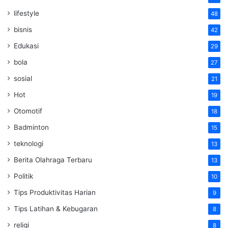
lifestyle
48
bisnis
42
Edukasi
29
bola
27
sosial
21
Hot
19
Otomotif
18
Badminton
15
teknologi
13
Berita Olahraga Terbaru
13
Politik
10
Tips Produktivitas Harian
9
Tips Latihan & Kebugaran
8
religi
8