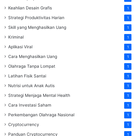
Keahlian Desain Grafis
1
Strategi Produktivitas Harian
1
Skill yang Menghasilkan Uang
1
Kriminal
1
Aplikasi Viral
1
Cara Menghasilkan Uang
1
Olahraga Tanpa Lompat
1
Latihan Fisik Santai
1
Nutrisi untuk Anak Autis
1
Strategi Menjaga Mental Health
1
Cara Investasi Saham
1
Perkembangan Olahraga Nasional
1
Cryptocurrency
1
Panduan Cryptocurrency
1