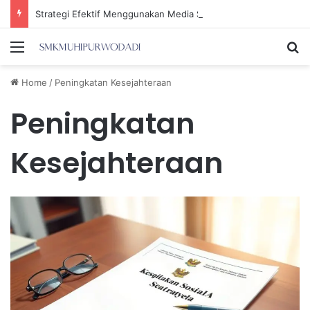
Strategi Efektif Menggunakan Media Sosial untuk Menghemat Waktu Berharga Anda
Menu
Se
Home
/
Peningkatan Kesejahteraan
Peningkatan
Kesejahteraan