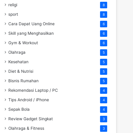
religi
8
sport
8
Cara Dapat Uang Online
6
Skill yang Menghasilkan
6
Gym & Workout
6
Olahraga
5
Kesehatan
5
Diet & Nutrisi
5
Bisnis Rumahan
5
Rekomendasi Laptop / PC
4
Tips Android / iPhone
4
Sepak Bola
4
Review Gadget Singkat
3
Olahraga & Fitness
3