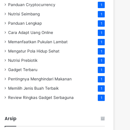
Panduan Cryptocurrency
1
Nutrisi Seimbang
1
Panduan Lengkap
1
Cara Adapt Uang Online
1
Memanfaatkan Pukulan Lambat
1
Mengatur Pola Hidup Sehat
1
Nutrisi Prebiotik
1
Gadget Terbaru
1
Pentingnya Menghindari Makanan
1
Memilih Jenis Buah Terbaik
1
Review Ringkas Gadget Serbaguna
1
Arsip