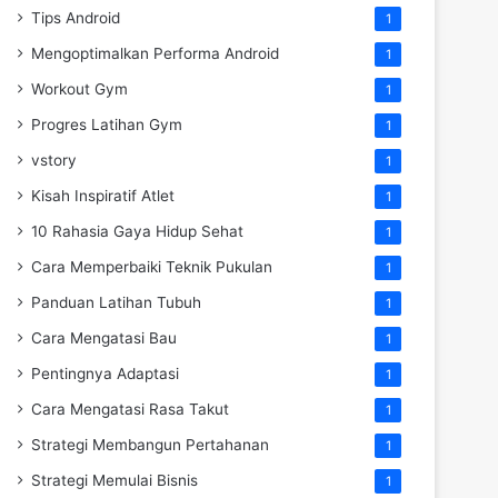
Tips Android
1
Mengoptimalkan Performa Android
1
Workout Gym
1
Progres Latihan Gym
1
vstory
1
Kisah Inspiratif Atlet
1
10 Rahasia Gaya Hidup Sehat
1
Cara Memperbaiki Teknik Pukulan
1
Panduan Latihan Tubuh
1
Cara Mengatasi Bau
1
Pentingnya Adaptasi
1
Cara Mengatasi Rasa Takut
1
Strategi Membangun Pertahanan
1
Strategi Memulai Bisnis
1