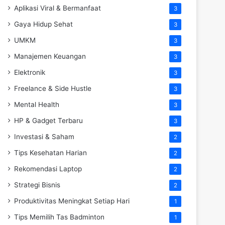
Aplikasi Viral & Bermanfaat
3
Gaya Hidup Sehat
3
UMKM
3
Manajemen Keuangan
3
Elektronik
3
Freelance & Side Hustle
3
Mental Health
3
HP & Gadget Terbaru
3
Investasi & Saham
2
Tips Kesehatan Harian
2
Rekomendasi Laptop
2
Strategi Bisnis
2
Produktivitas Meningkat Setiap Hari
1
Tips Memilih Tas Badminton
1