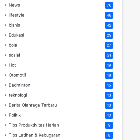
News
76
lifestyle
48
bisnis
42
Edukasi
29
bola
27
sosial
21
Hot
19
Otomotif
18
Badminton
15
teknologi
13
Berita Olahraga Terbaru
13
Politik
10
Tips Produktivitas Harian
9
Tips Latihan & Kebugaran
8