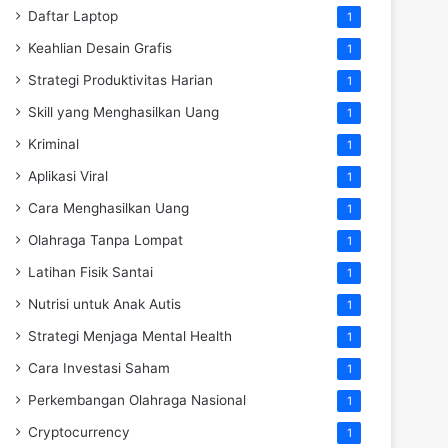
Daftar Laptop
1
Keahlian Desain Grafis
1
Strategi Produktivitas Harian
1
Skill yang Menghasilkan Uang
1
Kriminal
1
Aplikasi Viral
1
Cara Menghasilkan Uang
1
Olahraga Tanpa Lompat
1
Latihan Fisik Santai
1
Nutrisi untuk Anak Autis
1
Strategi Menjaga Mental Health
1
Cara Investasi Saham
1
Perkembangan Olahraga Nasional
1
Cryptocurrency
1