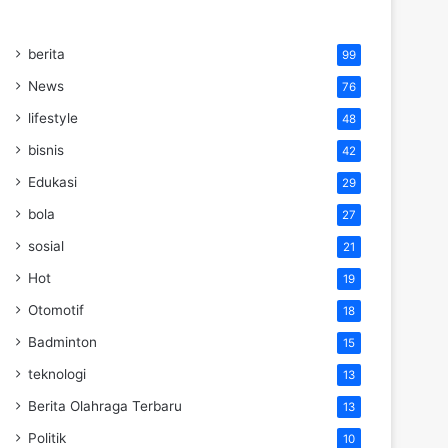
berita
99
News
76
lifestyle
48
bisnis
42
Edukasi
29
bola
27
sosial
21
Hot
19
Otomotif
18
Badminton
15
teknologi
13
Berita Olahraga Terbaru
13
Politik
10