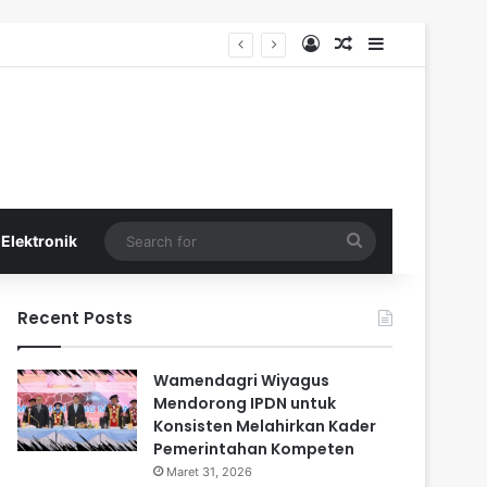
Log In
Random Article
Sidebar
Search
Elektronik
for
Recent Posts
Wamendagri Wiyagus
Mendorong IPDN untuk
Konsisten Melahirkan Kader
Pemerintahan Kompeten
Maret 31, 2026