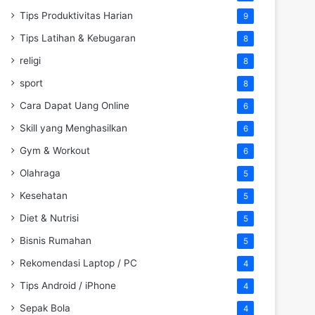
Tips Produktivitas Harian
9
Tips Latihan & Kebugaran
8
religi
8
sport
8
Cara Dapat Uang Online
6
Skill yang Menghasilkan
6
Gym & Workout
6
Olahraga
5
Kesehatan
5
Diet & Nutrisi
5
Bisnis Rumahan
5
Rekomendasi Laptop / PC
4
Tips Android / iPhone
4
Sepak Bola
4