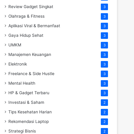
Review Gadget Singkat
3
Olahraga & Fitness
3
Aplikasi Viral & Bermanfaat
3
Gaya Hidup Sehat
3
UMKM
3
Manajemen Keuangan
3
Elektronik
3
Freelance & Side Hustle
3
Mental Health
3
HP & Gadget Terbaru
3
Investasi & Saham
2
Tips Kesehatan Harian
2
Rekomendasi Laptop
2
Strategi Bisnis
2