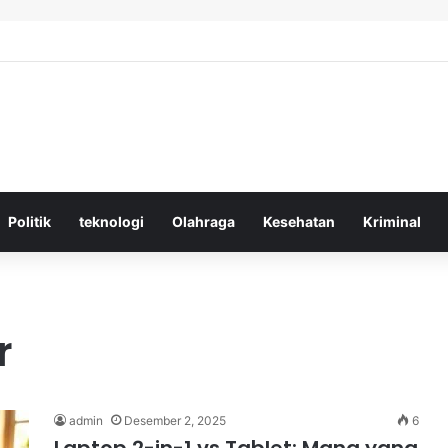
tif Menggunakan Media Sosial untuk Menghemat Waktu Berharga Anda
Politik
teknologi
Olahraga
Kesehatan
Kriminal
r
admin
Desember 2, 2025
6
Laptop 2-in-1 vs Tablet: Mana yang