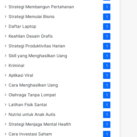
Strategi Membangun Pertahanan
1
Strategi Memulai Bisnis
1
Daftar Laptop
1
Keahlian Desain Grafis
1
Strategi Produktivitas Harian
1
Skill yang Menghasilkan Uang
1
Kriminal
1
Aplikasi Viral
1
Cara Menghasilkan Uang
1
Olahraga Tanpa Lompat
1
Latihan Fisik Santai
1
Nutrisi untuk Anak Autis
1
Strategi Menjaga Mental Health
1
Cara Investasi Saham
1