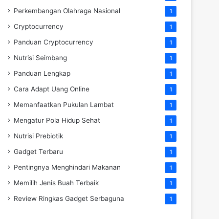
Perkembangan Olahraga Nasional
1
Cryptocurrency
1
Panduan Cryptocurrency
1
Nutrisi Seimbang
1
Panduan Lengkap
1
Cara Adapt Uang Online
1
Memanfaatkan Pukulan Lambat
1
Mengatur Pola Hidup Sehat
1
Nutrisi Prebiotik
1
Gadget Terbaru
1
Pentingnya Menghindari Makanan
1
Memilih Jenis Buah Terbaik
1
Review Ringkas Gadget Serbaguna
1