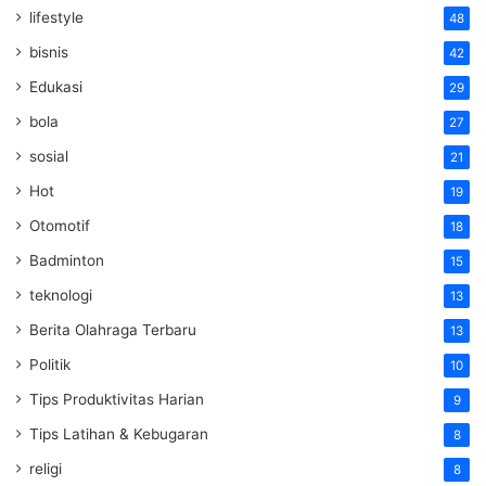
lifestyle
48
bisnis
42
Edukasi
29
bola
27
sosial
21
Hot
19
Otomotif
18
Badminton
15
teknologi
13
Berita Olahraga Terbaru
13
Politik
10
Tips Produktivitas Harian
9
Tips Latihan & Kebugaran
8
religi
8