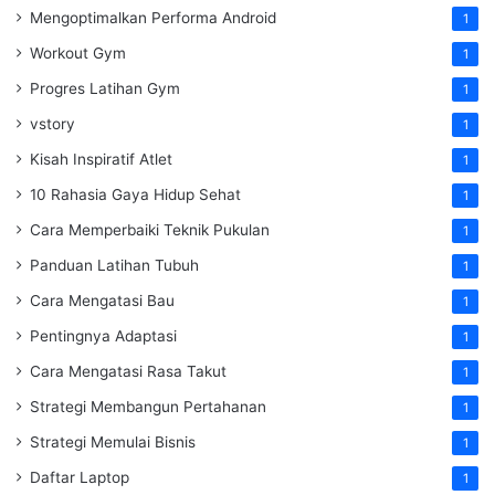
Mengoptimalkan Performa Android
1
Workout Gym
1
Progres Latihan Gym
1
vstory
1
Kisah Inspiratif Atlet
1
10 Rahasia Gaya Hidup Sehat
1
Cara Memperbaiki Teknik Pukulan
1
Panduan Latihan Tubuh
1
Cara Mengatasi Bau
1
Pentingnya Adaptasi
1
Cara Mengatasi Rasa Takut
1
Strategi Membangun Pertahanan
1
Strategi Memulai Bisnis
1
Daftar Laptop
1