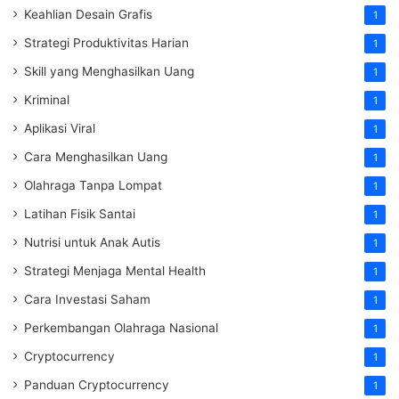
Keahlian Desain Grafis
1
Strategi Produktivitas Harian
1
Skill yang Menghasilkan Uang
1
Kriminal
1
Aplikasi Viral
1
Cara Menghasilkan Uang
1
Olahraga Tanpa Lompat
1
Latihan Fisik Santai
1
Nutrisi untuk Anak Autis
1
Strategi Menjaga Mental Health
1
Cara Investasi Saham
1
Perkembangan Olahraga Nasional
1
Cryptocurrency
1
Panduan Cryptocurrency
1