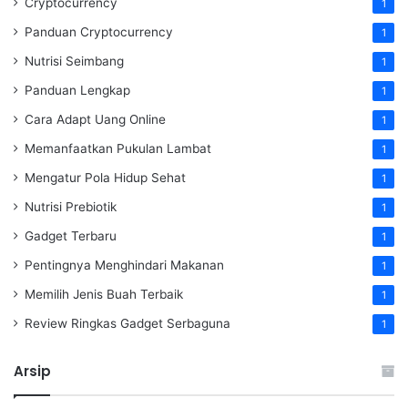
Cryptocurrency
1
Panduan Cryptocurrency
1
Nutrisi Seimbang
1
Panduan Lengkap
1
Cara Adapt Uang Online
1
Memanfaatkan Pukulan Lambat
1
Mengatur Pola Hidup Sehat
1
Nutrisi Prebiotik
1
Gadget Terbaru
1
Pentingnya Menghindari Makanan
1
Memilih Jenis Buah Terbaik
1
Review Ringkas Gadget Serbaguna
1
Arsip