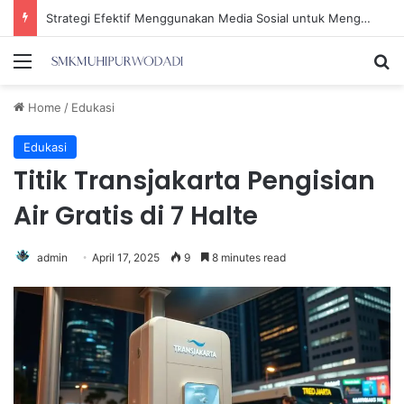
Strategi Efektif Menggunakan Media Sosial untuk Menghemat Waktu Berharga Anda
Menu
Se
Home
/
Edukasi
Edukasi
Titik Transjakarta Pengisian
Air Gratis di 7 Halte
admin
April 17, 2025
9
8 minutes read