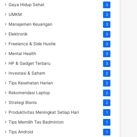
Gaya Hidup Sehat
3
UMKM
3
Manajemen Keuangan
3
Elektronik
3
Freelance & Side Hustle
3
Mental Health
3
HP & Gadget Terbaru
3
Investasi & Saham
2
Tips Kesehatan Harian
2
Rekomendasi Laptop
2
Strategi Bisnis
2
Produktivitas Meningkat Setiap Hari
1
Tips Memilih Tas Badminton
1
Tips Android
1