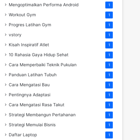
Mengoptimalkan Performa Android
1
Workout Gym
1
Progres Latihan Gym
1
vstory
1
Kisah Inspiratif Atlet
1
10 Rahasia Gaya Hidup Sehat
1
Cara Memperbaiki Teknik Pukulan
1
Panduan Latihan Tubuh
1
Cara Mengatasi Bau
1
Pentingnya Adaptasi
1
Cara Mengatasi Rasa Takut
1
Strategi Membangun Pertahanan
1
Strategi Memulai Bisnis
1
Daftar Laptop
1