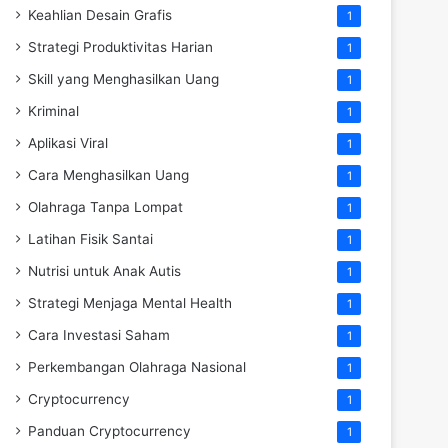
Keahlian Desain Grafis
1
Strategi Produktivitas Harian
1
Skill yang Menghasilkan Uang
1
Kriminal
1
Aplikasi Viral
1
Cara Menghasilkan Uang
1
Olahraga Tanpa Lompat
1
Latihan Fisik Santai
1
Nutrisi untuk Anak Autis
1
Strategi Menjaga Mental Health
1
Cara Investasi Saham
1
Perkembangan Olahraga Nasional
1
Cryptocurrency
1
Panduan Cryptocurrency
1