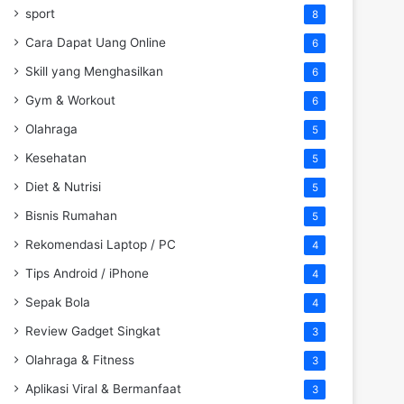
sport
8
Cara Dapat Uang Online
6
Skill yang Menghasilkan
6
Gym & Workout
6
Olahraga
5
Kesehatan
5
Diet & Nutrisi
5
Bisnis Rumahan
5
Rekomendasi Laptop / PC
4
Tips Android / iPhone
4
Sepak Bola
4
Review Gadget Singkat
3
Olahraga & Fitness
3
Aplikasi Viral & Bermanfaat
3