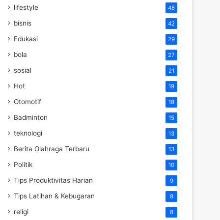
lifestyle
48
bisnis
42
Edukasi
29
bola
27
sosial
21
Hot
19
Otomotif
18
Badminton
15
teknologi
13
Berita Olahraga Terbaru
13
Politik
10
Tips Produktivitas Harian
9
Tips Latihan & Kebugaran
8
religi
8