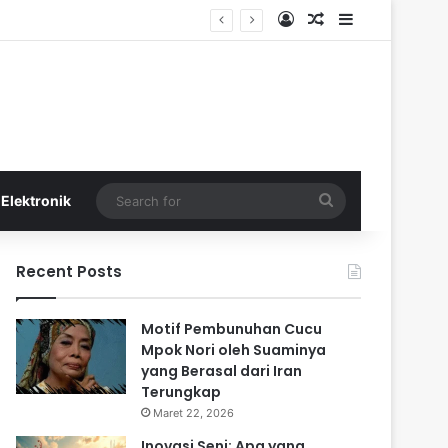
Log In
Random Article
Sidebar
Search
Elektronik
for
Recent Posts
Motif Pembunuhan Cucu
Mpok Nori oleh Suaminya
yang Berasal dari Iran
Terungkap
Maret 22, 2026
Inovasi Seni: Apa yang