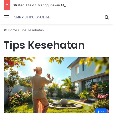
Strategi Efektif Menggunakan Media Sosial untuk Menghemat Waktu Berharga Anda
Menu
Se
Home
/
Tips Kesehatan
Tips Kesehatan
Hot