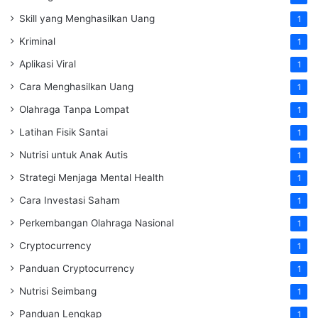
Skill yang Menghasilkan Uang
1
Kriminal
1
Aplikasi Viral
1
Cara Menghasilkan Uang
1
Olahraga Tanpa Lompat
1
Latihan Fisik Santai
1
Nutrisi untuk Anak Autis
1
Strategi Menjaga Mental Health
1
Cara Investasi Saham
1
Perkembangan Olahraga Nasional
1
Cryptocurrency
1
Panduan Cryptocurrency
1
Nutrisi Seimbang
1
Panduan Lengkap
1