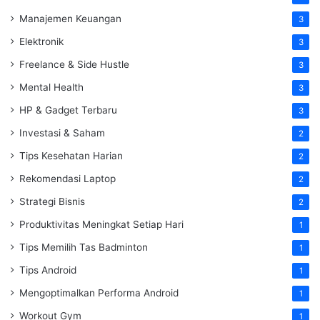
Manajemen Keuangan
3
Elektronik
3
Freelance & Side Hustle
3
Mental Health
3
HP & Gadget Terbaru
3
Investasi & Saham
2
Tips Kesehatan Harian
2
Rekomendasi Laptop
2
Strategi Bisnis
2
Produktivitas Meningkat Setiap Hari
1
Tips Memilih Tas Badminton
1
Tips Android
1
Mengoptimalkan Performa Android
1
Workout Gym
1