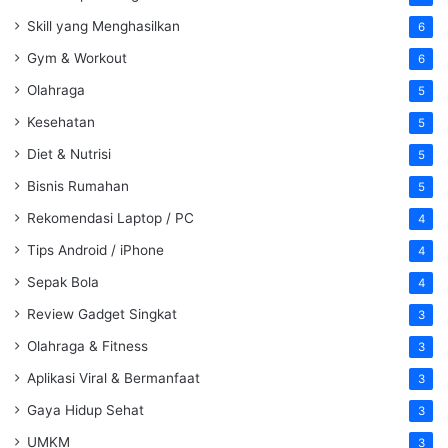
Skill yang Menghasilkan
6
Gym & Workout
6
Olahraga
5
Kesehatan
5
Diet & Nutrisi
5
Bisnis Rumahan
5
Rekomendasi Laptop / PC
4
Tips Android / iPhone
4
Sepak Bola
4
Review Gadget Singkat
3
Olahraga & Fitness
3
Aplikasi Viral & Bermanfaat
3
Gaya Hidup Sehat
3
UMKM
3