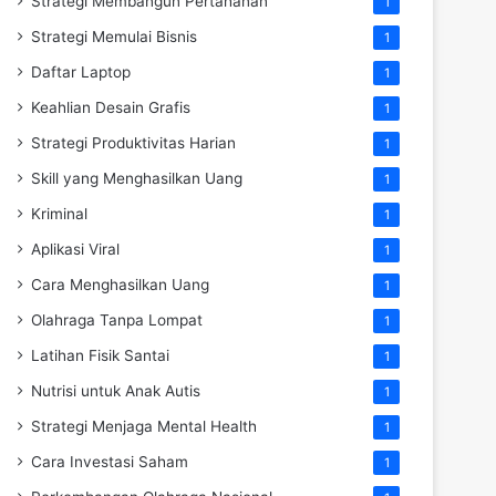
Strategi Membangun Pertahanan
1
Strategi Memulai Bisnis
1
Daftar Laptop
1
Keahlian Desain Grafis
1
Strategi Produktivitas Harian
1
Skill yang Menghasilkan Uang
1
Kriminal
1
Aplikasi Viral
1
Cara Menghasilkan Uang
1
Olahraga Tanpa Lompat
1
Latihan Fisik Santai
1
Nutrisi untuk Anak Autis
1
Strategi Menjaga Mental Health
1
Cara Investasi Saham
1