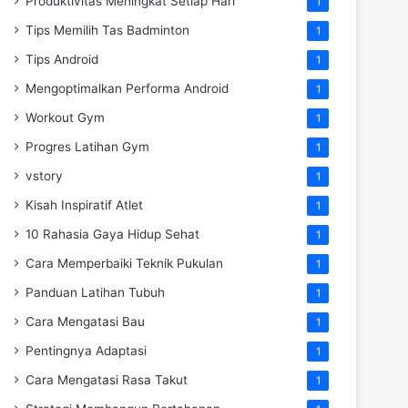
Produktivitas Meningkat Setiap Hari
1
Tips Memilih Tas Badminton
1
Tips Android
1
Mengoptimalkan Performa Android
1
Workout Gym
1
Progres Latihan Gym
1
vstory
1
Kisah Inspiratif Atlet
1
10 Rahasia Gaya Hidup Sehat
1
Cara Memperbaiki Teknik Pukulan
1
Panduan Latihan Tubuh
1
Cara Mengatasi Bau
1
Pentingnya Adaptasi
1
Cara Mengatasi Rasa Takut
1