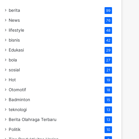
berita
99
News
76
lifestyle
48
bisnis
42
Edukasi
29
bola
27
sosial
21
Hot
19
Otomotif
18
Badminton
15
teknologi
13
Berita Olahraga Terbaru
13
Politik
10