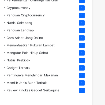
Perkembangan Olahraga Nasional
1
Cryptocurrency
1
Panduan Cryptocurrency
1
Nutrisi Seimbang
1
Panduan Lengkap
1
Cara Adapt Uang Online
1
Memanfaatkan Pukulan Lambat
1
Mengatur Pola Hidup Sehat
1
Nutrisi Prebiotik
1
Gadget Terbaru
1
Pentingnya Menghindari Makanan
1
Memilih Jenis Buah Terbaik
1
Review Ringkas Gadget Serbaguna
1