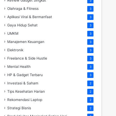
Review Gadget Singkat
3
Olahraga & Fitness
3
Aplikasi Viral & Bermanfaat
3
Gaya Hidup Sehat
3
UMKM
3
Manajemen Keuangan
3
Elektronik
3
Freelance & Side Hustle
3
Mental Health
3
HP & Gadget Terbaru
3
Investasi & Saham
2
Tips Kesehatan Harian
2
Rekomendasi Laptop
2
Strategi Bisnis
2