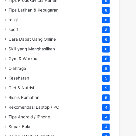
Tips Produktivitas Harian
9
Tips Latihan & Kebugaran
8
religi
8
sport
8
Cara Dapat Uang Online
6
Skill yang Menghasilkan
6
Gym & Workout
6
Olahraga
5
Kesehatan
5
Diet & Nutrisi
5
Bisnis Rumahan
5
Rekomendasi Laptop / PC
4
Tips Android / iPhone
4
Sepak Bola
4