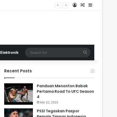
Log In
Random Article
Sidebar
Search
Elektronik
for
Recent Posts
Panduan Menonton Babak
Pertama Road To UFC Season
4
Mei 20, 2025
PSSI Tegaskan Paspor
Pemain Timnas Indonesia