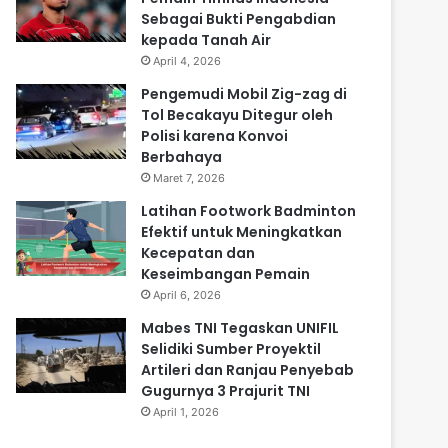
Sebagai Bukti Pengabdian
kepada Tanah Air
April 4, 2026
Pengemudi Mobil Zig-zag di
Tol Becakayu Ditegur oleh
Polisi karena Konvoi
Berbahaya
Maret 7, 2026
Latihan Footwork Badminton
Efektif untuk Meningkatkan
Kecepatan dan
Keseimbangan Pemain
April 6, 2026
Mabes TNI Tegaskan UNIFIL
Selidiki Sumber Proyektil
Artileri dan Ranjau Penyebab
Gugurnya 3 Prajurit TNI
April 1, 2026