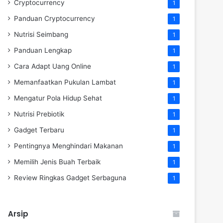
Cryptocurrency
1
Panduan Cryptocurrency
1
Nutrisi Seimbang
1
Panduan Lengkap
1
Cara Adapt Uang Online
1
Memanfaatkan Pukulan Lambat
1
Mengatur Pola Hidup Sehat
1
Nutrisi Prebiotik
1
Gadget Terbaru
1
Pentingnya Menghindari Makanan
1
Memilih Jenis Buah Terbaik
1
Review Ringkas Gadget Serbaguna
1
Arsip