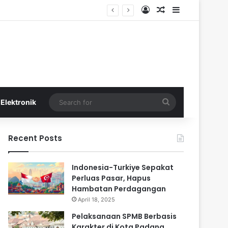
Log In
Random Article
Sidebar
Search
Elektronik
for
Recent Posts
Indonesia-Turkiye Sepakat
Perluas Pasar, Hapus
Hambatan Perdagangan
April 18, 2025
Pelaksanaan SPMB Berbasis
Karakter di Kota Padang