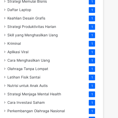
Strategi Memulai Bisnis
1
Daftar Laptop
1
Keahlian Desain Grafis
1
Strategi Produktivitas Harian
1
Skill yang Menghasilkan Uang
1
Kriminal
1
Aplikasi Viral
1
Cara Menghasilkan Uang
1
Olahraga Tanpa Lompat
1
Latihan Fisik Santai
1
Nutrisi untuk Anak Autis
1
Strategi Menjaga Mental Health
1
Cara Investasi Saham
1
Perkembangan Olahraga Nasional
1