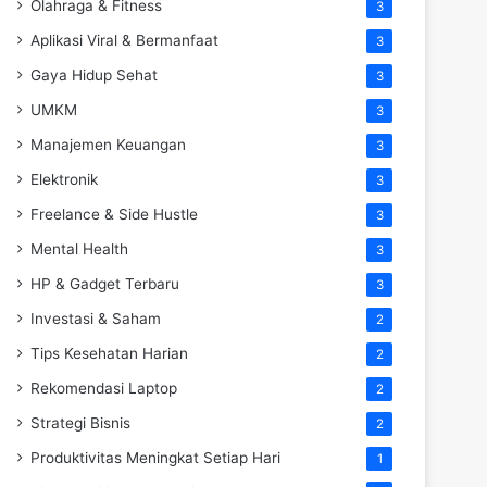
Olahraga & Fitness
3
Aplikasi Viral & Bermanfaat
3
Gaya Hidup Sehat
3
UMKM
3
Manajemen Keuangan
3
Elektronik
3
Freelance & Side Hustle
3
Mental Health
3
HP & Gadget Terbaru
3
Investasi & Saham
2
Tips Kesehatan Harian
2
Rekomendasi Laptop
2
Strategi Bisnis
2
Produktivitas Meningkat Setiap Hari
1