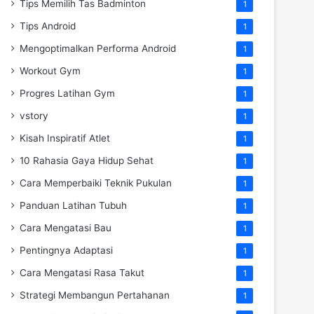
Tips Memilih Tas Badminton
1
Tips Android
1
Mengoptimalkan Performa Android
1
Workout Gym
1
Progres Latihan Gym
1
vstory
1
Kisah Inspiratif Atlet
1
10 Rahasia Gaya Hidup Sehat
1
Cara Memperbaiki Teknik Pukulan
1
Panduan Latihan Tubuh
1
Cara Mengatasi Bau
1
Pentingnya Adaptasi
1
Cara Mengatasi Rasa Takut
1
Strategi Membangun Pertahanan
1