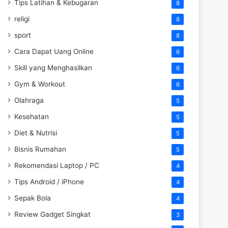
Tips Latihan & Kebugaran
8
religi
8
sport
8
Cara Dapat Uang Online
6
Skill yang Menghasilkan
6
Gym & Workout
6
Olahraga
5
Kesehatan
5
Diet & Nutrisi
5
Bisnis Rumahan
5
Rekomendasi Laptop / PC
4
Tips Android / iPhone
4
Sepak Bola
4
Review Gadget Singkat
3