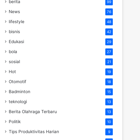
berita
99
News
76
lifestyle
48
bisnis
42
Edukasi
29
bola
27
sosial
21
Hot
19
Otomotif
18
Badminton
15
teknologi
13
Berita Olahraga Terbaru
13
Politik
10
Tips Produktivitas Harian
9