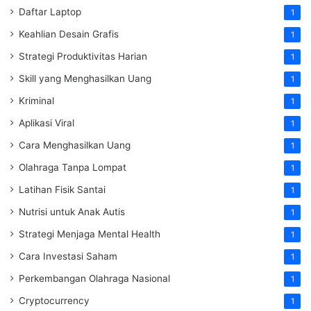
Daftar Laptop
1
Keahlian Desain Grafis
1
Strategi Produktivitas Harian
1
Skill yang Menghasilkan Uang
1
Kriminal
1
Aplikasi Viral
1
Cara Menghasilkan Uang
1
Olahraga Tanpa Lompat
1
Latihan Fisik Santai
1
Nutrisi untuk Anak Autis
1
Strategi Menjaga Mental Health
1
Cara Investasi Saham
1
Perkembangan Olahraga Nasional
1
Cryptocurrency
1