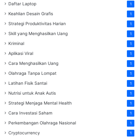
Daftar Laptop
1
Keahlian Desain Grafis
1
Strategi Produktivitas Harian
1
Skill yang Menghasilkan Uang
1
Kriminal
1
Aplikasi Viral
1
Cara Menghasilkan Uang
1
Olahraga Tanpa Lompat
1
Latihan Fisik Santai
1
Nutrisi untuk Anak Autis
1
Strategi Menjaga Mental Health
1
Cara Investasi Saham
1
Perkembangan Olahraga Nasional
1
Cryptocurrency
1