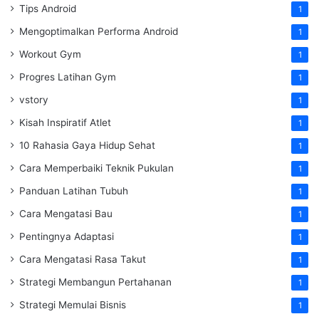
Tips Android
1
Mengoptimalkan Performa Android
1
Workout Gym
1
Progres Latihan Gym
1
vstory
1
Kisah Inspiratif Atlet
1
10 Rahasia Gaya Hidup Sehat
1
Cara Memperbaiki Teknik Pukulan
1
Panduan Latihan Tubuh
1
Cara Mengatasi Bau
1
Pentingnya Adaptasi
1
Cara Mengatasi Rasa Takut
1
Strategi Membangun Pertahanan
1
Strategi Memulai Bisnis
1