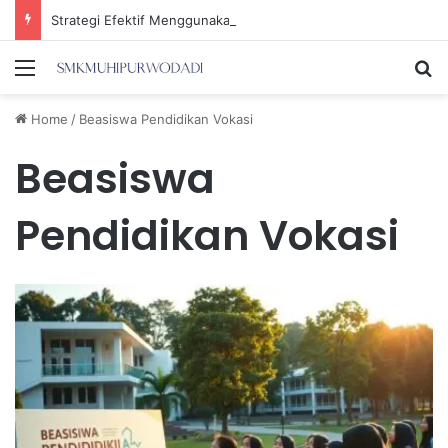
Strategi Efektif Menggunakan Media Sosial untuk Menghemat Waktu Berharga Anda
Menu
Se
Home
/
Beasiswa Pendidikan Vokasi
Beasiswa
Pendidikan Vokasi