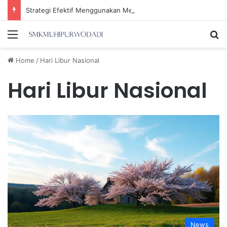
Strategi Efektif Menggunakan Media Sosial untuk Menghemat Waktu Berharga Anda
Menu
Se
Home
/
Hari Libur Nasional
Hari Libur Nasional
News