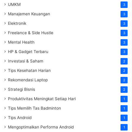
UMKM
3
Manajemen Keuangan
3
Elektronik
3
Freelance & Side Hustle
3
Mental Health
3
HP & Gadget Terbaru
3
Investasi & Saham
2
Tips Kesehatan Harian
2
Rekomendasi Laptop
2
Strategi Bisnis
2
Produktivitas Meningkat Setiap Hari
1
Tips Memilih Tas Badminton
1
Tips Android
1
Mengoptimalkan Performa Android
1