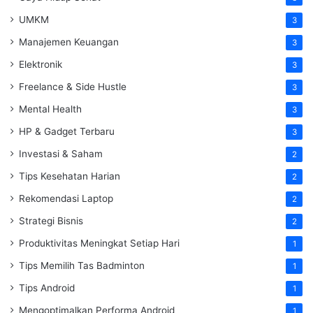
UMKM
3
Manajemen Keuangan
3
Elektronik
3
Freelance & Side Hustle
3
Mental Health
3
HP & Gadget Terbaru
3
Investasi & Saham
2
Tips Kesehatan Harian
2
Rekomendasi Laptop
2
Strategi Bisnis
2
Produktivitas Meningkat Setiap Hari
1
Tips Memilih Tas Badminton
1
Tips Android
1
Mengoptimalkan Performa Android
1