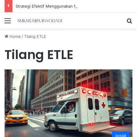
Strategi Efektif Menggunakan Media Sosial untuk Menghemat Waktu Berharga Anda
Menu
Se
Home
/
Tilang ETLE
Tilang ETLE
sosial