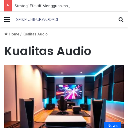
Strategi Efektif Menggunakan Media Sosial untuk Menghemat Waktu Berharga Anda
Menu
Se
Home
/
Kualitas Audio
Kualitas Audio
News