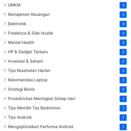
UMKM
3
Manajemen Keuangan
3
Elektronik
3
Freelance & Side Hustle
3
Mental Health
3
HP & Gadget Terbaru
3
Investasi & Saham
2
Tips Kesehatan Harian
2
Rekomendasi Laptop
2
Strategi Bisnis
2
Produktivitas Meningkat Setiap Hari
1
Tips Memilih Tas Badminton
1
Tips Android
1
Mengoptimalkan Performa Android
1